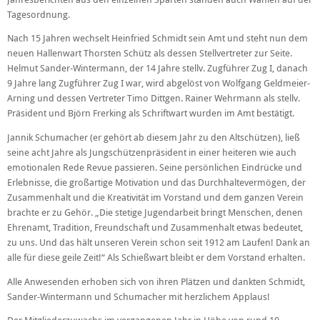
Tagesordnung.
Nach 15 Jahren wechselt Heinfried Schmidt sein Amt und steht nun dem
neuen Hallenwart Thorsten Schütz als dessen Stellvertreter zur Seite.
Helmut Sander-Wintermann, der 14 Jahre stellv. Zugführer Zug I, danach
9 Jahre lang Zugführer Zug I war, wird abgelöst von Wolfgang Geldmeier-
Arning und dessen Vertreter Timo Dittgen. Rainer Wehrmann als stellv.
Präsident und Björn Frerking als Schriftwart wurden im Amt bestätigt.
Jannik Schumacher (er gehört ab diesem Jahr zu den Altschützen), ließ
seine acht Jahre als Jungschützenpräsident in einer heiteren wie auch
emotionalen Rede Revue passieren. Seine persönlichen Eindrücke und
Erlebnisse, die großartige Motivation und das Durchhaltevermögen, der
Zusammenhalt und die Kreativität im Vorstand und dem ganzen Verein
brachte er zu Gehör. „Die stetige Jugendarbeit bringt Menschen, denen
Ehrenamt, Tradition, Freundschaft und Zusammenhalt etwas bedeutet,
zu uns. Und das hält unseren Verein schon seit 1912 am Laufen! Dank an
alle für diese geile Zeit!“ Als Schießwart bleibt er dem Vorstand erhalten.
Alle Anwesenden erhoben sich von ihren Plätzen und dankten Schmidt,
Sander-Wintermann und Schumacher mit herzlichem Applaus!