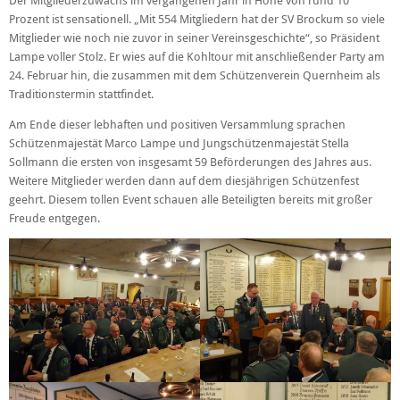
Der Mitgliederzuwachs im vergangenen Jahr in Höhe von rund 10
Prozent ist sensationell. „Mit 554 Mitgliedern hat der SV Brockum so viele
Mitglieder wie noch nie zuvor in seiner Vereinsgeschichte“, so Präsident
Lampe voller Stolz. Er wies auf die Kohltour mit anschließender Party am
24. Februar hin, die zusammen mit dem Schützenverein Quernheim als
Traditionstermin stattfindet.
Am Ende dieser lebhaften und positiven Versammlung sprachen
Schützenmajestät Marco Lampe und Jungschützenmajestät Stella
Sollmann die ersten von insgesamt 59 Beförderungen des Jahres aus.
Weitere Mitglieder werden dann auf dem diesjährigen Schützenfest
geehrt. Diesem tollen Event schauen alle Beteiligten bereits mit großer
Freude entgegen.