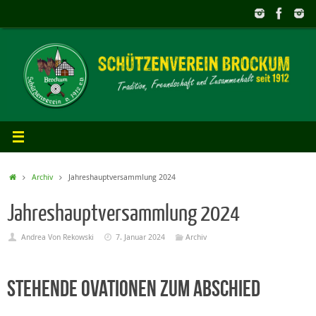
Zum
Inhalt
springen
Start
Archiv
Jahreshauptversammlung 2024
Jahreshauptversammlung 2024
Andrea Von Rekowski
7. Januar 2024
Archiv
Stehende Ovationen zum Abschied