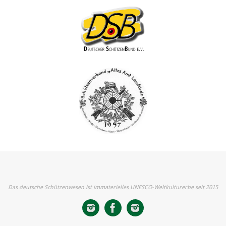
Das deutsche Schützenwesen ist immaterielles UNESCO-Weltkulturerbe seit 2015