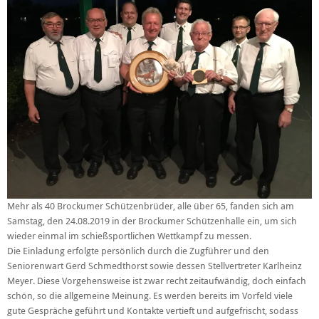
Mehr als 40 Brockumer Schützenbrüder, alle über 65, fanden sich am
Samstag, den 24.08.2019 in der Brockumer Schützenhalle ein, um sich
wieder einmal im schießsportlichen Wettkampf zu messen.
Die Einladung erfolgte persönlich durch die Zugführer und den
Seniorenwart Gerd Schmedthorst sowie dessen Stellvertreter Karlheinz
Meyer. Diese Vorgehensweise ist zwar recht zeitaufwändig, doch einfach
schön, so die allgemeine Meinung. Es werden bereits im Vorfeld viele
gute Gespräche geführt und Kontakte vertieft und aufgefrischt, sodass