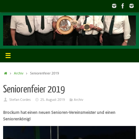
Zum
Inhalt
springen
Start
Archiv
Seniorenfeier 2019
Seniorenfeier 2019
Stefan Cordes
25. August 2019
Archiv
Brockum hat einen neuen Senioren-Vereinsmeister und einen
Seniorenkönig!