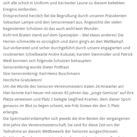
sich alle schick in Uniform und bei bester Laune zu diesem beliebten
Ereignis einfanden.
Entsprechend herzlich fiel die Begrüßung durch unseren Präsidenten
Sebastian Lampe und den Seniorenwart aus. Angesichts der vielen
begeisterten Schützen ist das auch wohl kein Wunder.
Kohl mit Braten stand auf dem Speiseplan – Mal etwas anderes! Die
Herren schmeckte es vorzüglich und dann ging’s an den Wettkampf.
Gut vorbereitet und sicher durchgeführt durch unsere engagierten und
routinierten Schießwarte Andre Kubutat, Karsten Steinmüller und Patrick
Weiß konnten sich folgende Schützen behaupten:
Seniorenkönig wurde Dieter Potthast
Vize-Seniorenkönig: Karl-Heinz Buschmann
Herzliche Gratulation!
Um die Würde des Senioren-Vereinsmeisters traten 24 Anwärter an!
Hier konnte Karl Heuer mit seinen 83 Jahren das „junge Gemüse“ auf ihre
Plätze verweisen und Platz 2 belegte Siegfried Kramer, dem dieser Sport
genauso im Blut zu liegen scheint, wie Fritz Grewe der den 3. Platz
erlangte.
Die Sperrnadel erkämpfen sich jeweils die drei Besten der vergangenen
drei Jahre der Vereinsmeisterschaft. Sie sind für diese Zeit von der
Teilnahme an diesem Wettbewerb der Senioren ausgeschlossen.