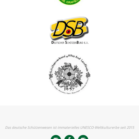
Das deutsche Schützenwesen ist immaterielles UNESCO-Weltkulturerbe seit 2015